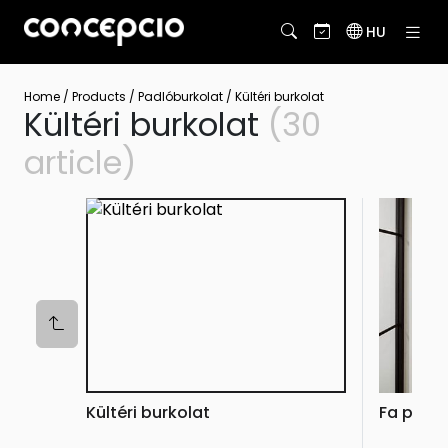
HU
Home
/
Products
/
Padlóburkolat
/
Kültéri burkolat
Kültéri burkolat
(30
article)
Kültéri burkolat
Fa park