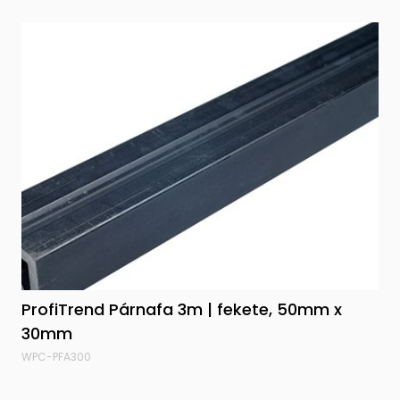
ProfiTrend Párnafa 3m | fekete, 50mm x
30mm
WPC-PFA300