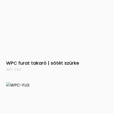
WPC furat takaró | sötét szürke
WPC-FDG