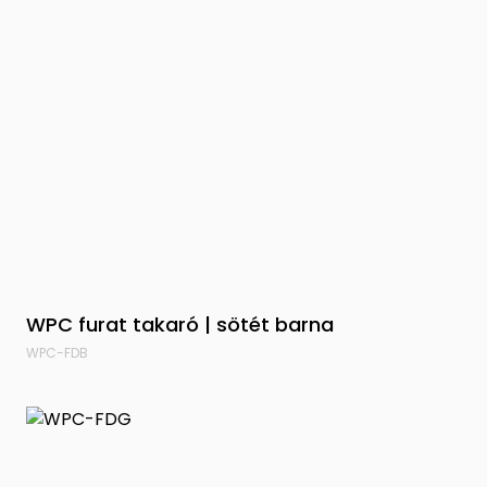
WPC furat takaró | sötét barna
WPC-FDB