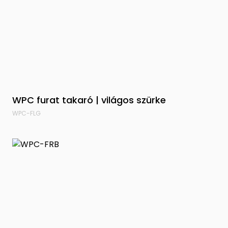
WPC furat takaró | világos szürke
WPC-FLG