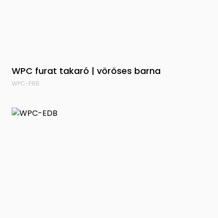
WPC furat takaró | vöröses barna
WPC-FRB