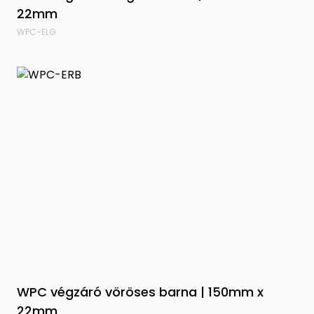
22mm
WPC-ELG
WPC végzáró vöröses barna | 150mm x
22mm