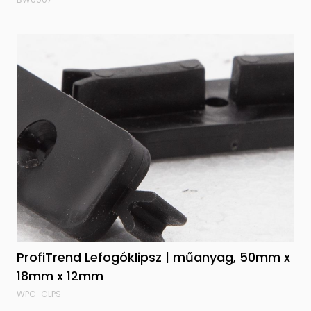
ProfiTrend Lefogóklipsz | műanyag, 50mm x
18mm x 12mm
WPC-CLPS