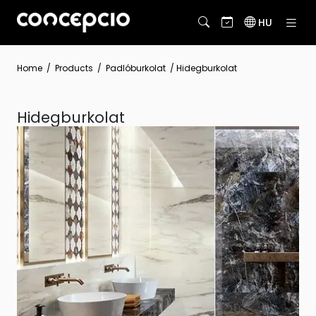
HU
Home
/
Products
/
Padlóburkolat
/ Hidegburkolat
Hidegburkolat